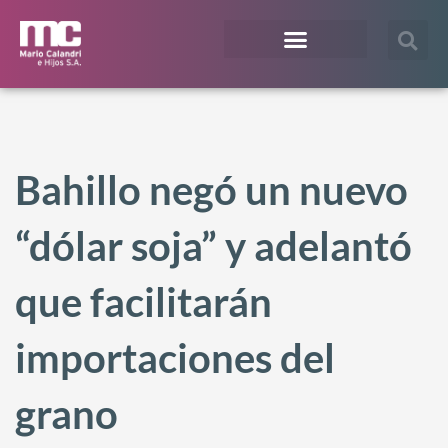
¿En qué te podemos ayudar?
Acceso Extranet
Bahillo negó un nuevo
“dólar soja” y adelantó
que facilitarán
importaciones del
grano