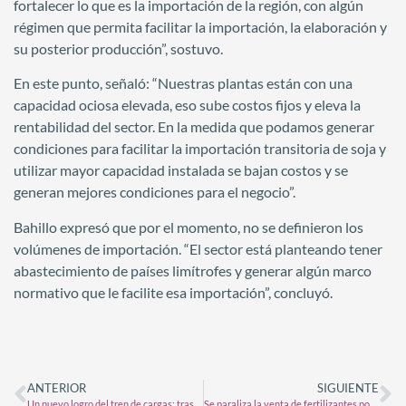
fortalecer lo que es la importación de la región, con algún
régimen que permita facilitar la importación, la elaboración y
su posterior producción”, sostuvo.
En este punto, señaló: “Nuestras plantas están con una
capacidad ociosa elevada, eso sube costos fijos y eleva la
rentabilidad del sector. En la medida que podamos generar
condiciones para facilitar la importación transitoria de soja y
utilizar mayor capacidad instalada se bajan costos y se
generan mejores condiciones para el negocio”.
Bahillo expresó que por el momento, no se definieron los
volúmenes de importación. “El sector está planteando tener
abastecimiento de países limítrofes y generar algún marco
normativo que le facilite esa importación”, concluyó.
ANTERIOR
SIGUIENTE
Un nuevo logro del tren de cargas: tras seis años, podría volver a cruzar a Brasil
Se paraliza la venta de fertilizantes por una medida de la AFIP para recaudar $979 mil millones