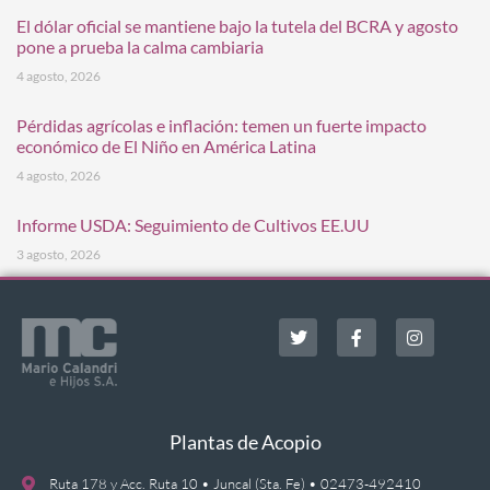
El dólar oficial se mantiene bajo la tutela del BCRA y agosto
pone a prueba la calma cambiaria
4 agosto, 2026
Pérdidas agrícolas e inflación: temen un fuerte impacto
económico de El Niño en América Latina
4 agosto, 2026
Informe USDA: Seguimiento de Cultivos EE.UU
3 agosto, 2026
Plantas de Acopio
Ruta 178 y Acc. Ruta 10 • Juncal (Sta. Fe) • 02473-492410