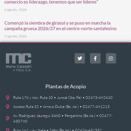
comercio es liderazgo, tenemos que ser líderes”
6 agosto, 2026
Comenzó la siembra de girasol y se puso en marcha la
campaña gruesa 2026/27 en el centro-norte santafesino
5 agosto, 2026
Plantas de Acopio
Ruta 178 y Acc. Ruta 10 • Juncal (Sta. Fe) • 02473-492410
Acceso Ruta 32 • Arroyo Dulce (Bs. As.) • 02477-491213
Av. Rodríguez Jáuregui 3480 • Pergamino (Bs.As.) • 02477-
430790
Ruta 191 y Av. Italia • Salto (Bs.As.) • 02474-431551