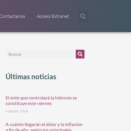
Contactanos
Acceso Extranet
Últimas noticias
El ente que controlará la hidrovía se
constituye este viernes
6 agosto, 2026
A cuánto llegarán el dólar y la inflación
a fin de año, según los principales