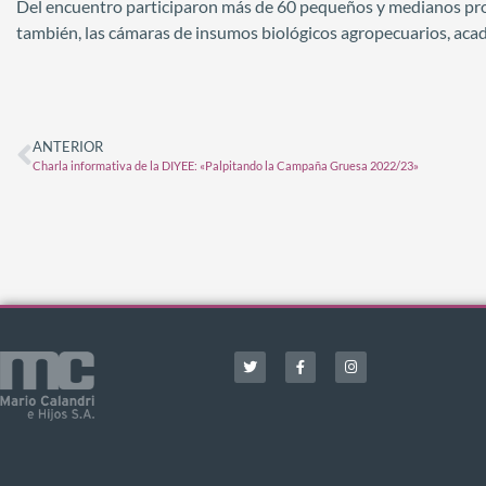
Del encuentro participaron más de 60 pequeños y medianos pro
también, las cámaras de insumos biológicos agropecuarios, aca
ANTERIOR
Charla informativa de la DIYEE: «Palpitando la Campaña Gruesa 2022/23»