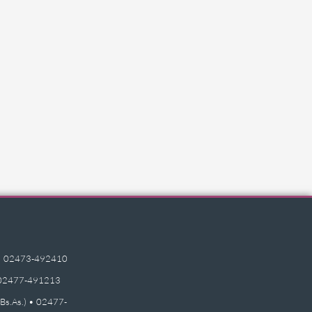
e) • 02473-492410
 • 02477-491213
(Bs.As.) • 02477-