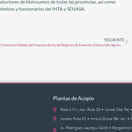
ductores de bioinsumos de todas las provincias, así como
démicos y funcionarios del INTA y SENASA.
SIGUIENTE
Comenzó el debate del Proyecto de ley del Régimen de Fomento al Desarrollo Agroindustrial
Plantas de Acopio
Ruta 178 y Acc. Ruta 10 • Juncal (Sta. F
Acceso Ruta 32 • Arroyo Dulce (Bs. As.)
Av. Rodríguez Jáuregui 3480 • Pergamino 