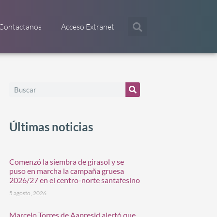
Contactanos
Acceso Extranet
Últimas noticias
Comenzó la siembra de girasol y se
puso en marcha la campaña gruesa
2026/27 en el centro-norte santafesino
5 agosto, 2026
Marcelo Torres de Aapresid alertó que