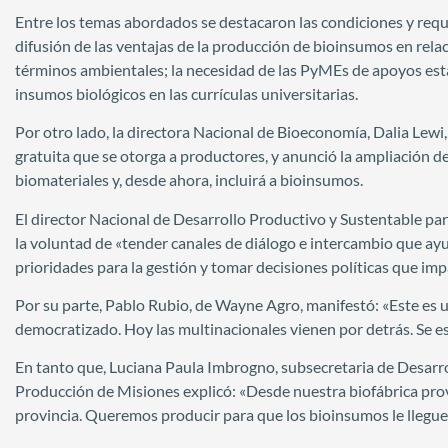
Entre los temas abordados se destacaron las condiciones y requ
difusión de las ventajas de la producción de bioinsumos en rel
términos ambientales; la necesidad de las PyMEs de apoyos esta
insumos biológicos en las currículas universitarias.
Por otro lado, la directora Nacional de Bioeconomía, Dalia Lewi
gratuita que se otorga a productores, y anunció la ampliación de
biomateriales y, desde ahora, incluirá a bioinsumos.
El director Nacional de Desarrollo Productivo y Sustentable p
la voluntad de «tender canales de diálogo e intercambio que ayud
prioridades para la gestión y tomar decisiones políticas que im
Por su parte, Pablo Rubio, de Wayne Agro, manifestó: «Este es 
democratizado. Hoy las multinacionales vienen por detrás. Se es
En tanto que, Luciana Paula Imbrogno, subsecretaria de Desarrol
Producción de Misiones explicó: «Desde nuestra biofábrica pro
provincia. Queremos producir para que los bioinsumos le llegue