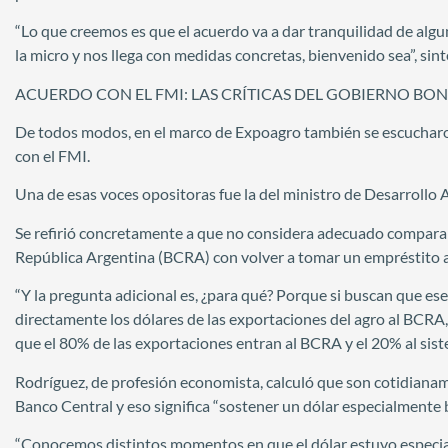
“Lo que creemos es que el acuerdo va a dar tranquilidad de algu
la micro y nos llega con medidas concretas, bienvenido sea”, sint
ACUERDO CON EL FMI: LAS CRÍTICAS DEL GOBIERNO BO
De todos modos, en el marco de Expoagro también se escucharon 
con el FMI.
Una de esas voces opositoras fue la del ministro de Desarrollo 
Se refirió concretamente a que no considera adecuado comparar 
República Argentina (BCRA) con volver a tomar un empréstito a 
“Y la pregunta adicional es, ¿para qué? Porque si buscan que es
directamente los dólares de las exportaciones del agro al BCRA,
que el 80% de las exportaciones entran al BCRA y el 20% al siste
Rodríguez, de profesión economista, calculó que son cotidianam
Banco Central y eso significa “sostener un dólar especialmente b
“Conocemos distintos momentos en que el dólar estuvo especial