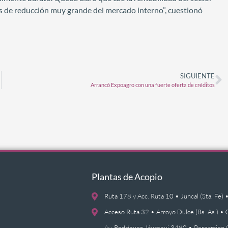
s de reducción muy grande del mercado interno”, cuestionó
SIGUIENTE
Arrancó Expoagro con una fuerte oferta de créditos
Plantas de Acopio
Ruta 178 y Acc. Ruta 10 • Juncal (Sta. F
Acceso Ruta 32 • Arroyo Dulce (Bs. As.)
Av. Rodríguez Jáuregui 3480 • Pergamino 