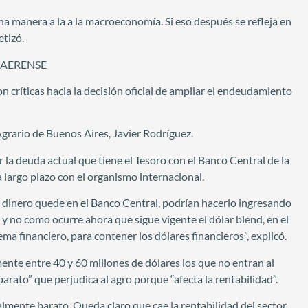
na manera a la a la macroeconomía. Si eso después se refleja en
etizó.
NAERENSE
críticas hacia la decisión oficial de ampliar el endeudamiento
Agrario de Buenos Aires, Javier Rodríguez.
la deuda actual que tiene el Tesoro con el Banco Central de la
largo plazo con el organismo internacional.
e dinero quede en el Banco Central, podrían hacerlo ingresando
 y no como ocurre ahora que sigue vigente el dólar blend, en el
ma financiero, para contener los dólares financieros”, explicó.
ente entre 40 y 60 millones de dólares los que no entran al
arato” que perjudica al agro porque “afecta la rentabilidad”.
mente barato. Queda claro que cae la rentabilidad del sector