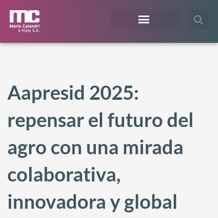
¿En qué te podemos ayudar?
Acceso Extranet
Aapresid 2025:
repensar el futuro del
agro con una mirada
colaborativa,
innovadora y global