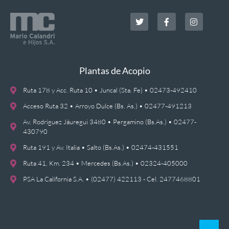
Plantas de Acopio
Ruta 178 y Acc. Ruta 10 • Juncal (Sta. Fe) • 02473-492410
Acceso Ruta 32 • Arroyo Dulce (Bs. As.) • 02477-491213
Av. Rodríguez Jáuregui 3480 • Pergamino (Bs.As.) • 02477-
430790
Ruta 191 y Av. Italia • Salto (Bs.As.) • 02474-431551
Ruta 41, Km. 234 • Mercedes (Bs.As.) • 02324-405000
PSA La California S.A. • (02477) 422113 - Cel. 2477468801