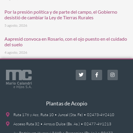
Por la presión política y de parte del campo, el Gobierno
desistió de cambiar la Ley de Tierras Rurales
5 agosto, 2026
Aapresid convoca en Rosario, con el ojo puesto en el cuidado
del suelo
4 agosto, 2026
Plantas de Acopio
Ruta 178 y Acc. Ruta 10 • Juncal (Sta. Fe) • 02473-492410
Acceso Ruta 32 • Arroyo Dulce (Bs. As.) • 02477-491213
Av. Rodríguez Jáuregui 3480 • Pergamino (Bs.As.) • 02477-