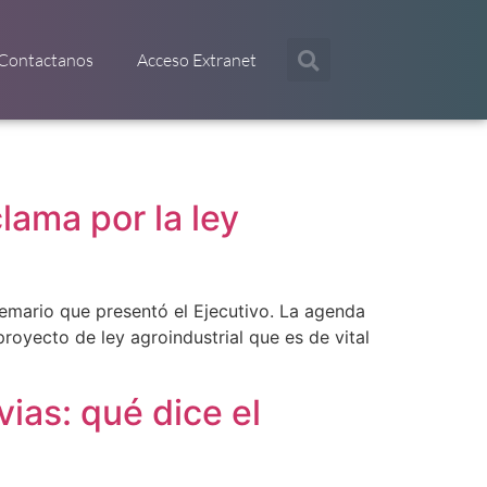
Contactanos
Acceso Extranet
lama por la ley
 temario que presentó el Ejecutivo. La agenda
 proyecto de ley agroindustrial que es de vital
ias: qué dice el