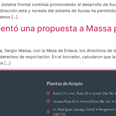
 sistema frontal continúa promoviendo el desarrollo de lluv
dirección este y noreste del sistema de lluvias ha permiti
uenos […]
entó una propuesta a Massa p
, Sergio Massa, con la Mesa de Enlace, los directivos de 
 derechos de exportación. En el borrador, calcularon que la 
da […]
Plantas de Acopio
Ruta 178 y Acc. Ruta 10 • Juncal (Sta. F
Acceso Ruta 32 • Arroyo Dulce (Bs. As.)
Av. Rodríguez Jáuregui 3480 • Pergamino 
430790