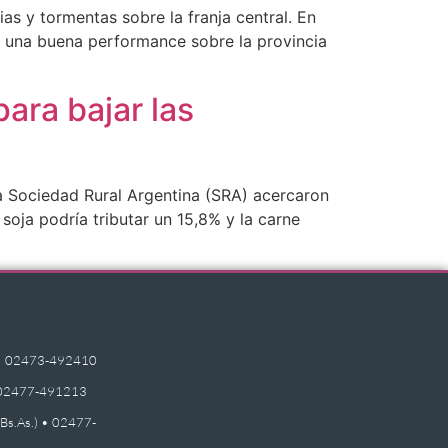
ias y tormentas sobre la franja central. En
do una buena performance sobre la provincia
ara bajar las
la Sociedad Rural Argentina (SRA) acercaron
soja podría tributar un 15,8% y la carne
e) • 02473-492410
 • 02477-491213
(Bs.As.) • 02477-