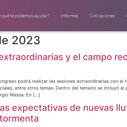
n qué te podemos ayudar?
Informes
Cotizaciones
de 2023
extraordinarias y el campo rec
ongreso podrá realizar las sesiones extraordinarias con el
diciales, entre otros temas. Dentro del temario se incluyó al
rgio Massa. En […]
s expectativas de nuevas lluv
 tormenta